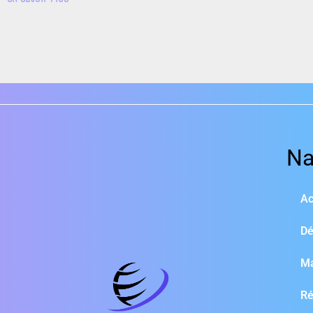
Na
Ac
Dé
M
Ré