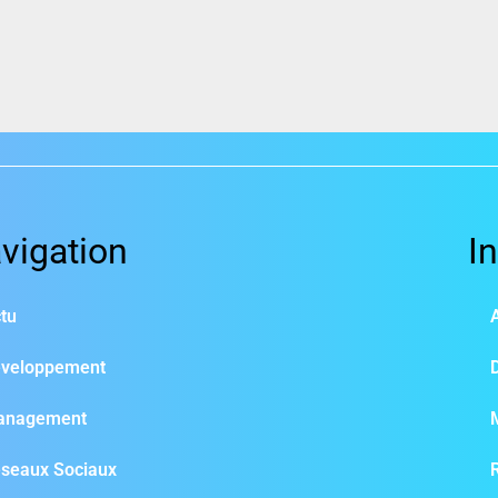
vigation
I
tu
veloppement
anagement
seaux Sociaux